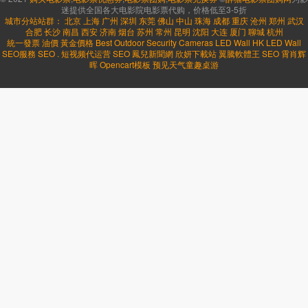
迷提供全国各大电影院电影票代购，价格低至3-5折
城市分站站群：
北京
上海
广州
深圳
东莞
佛山
中山
珠海
成都
重庆
沧州
郑州
武汉
合肥
长沙
南昌
西安
济南
烟台
苏州
常州
昆明
沈阳
大连
厦门
聊城
杭州
統一發票
油價
黃金價格
Best Outdoor Security Cameras
LED Wall HK
LED Wall
SEO服務
SEO
.
短视频代运营
SEO
鳳兒新聞網
欣妍下載站
翼騰軟體王
SEO
霄肖辉
晖
Opencart模板
预见天气
童趣桌游