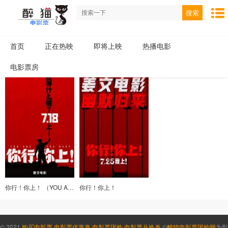
搜索
首页
正在热映
即将上映
热播电影
电影票房
你行！你上！ （YOU ARE THE BEST）
你行！你上！
© 2021
购买电影票
,
电影票优惠券
,
电影票团购
,
电影票兑换券
©
醉猫电影票团购网
为影