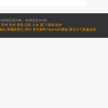
院电影票代购，价格低至3-5折
台
苏州
常州
昆明
沈阳
大连
厦门
聊城
杭州
載站
翼騰軟體王
SEO
霄肖辉晖
Opencart模板
预见天气
童趣桌游