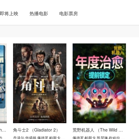
即将上映
热播电影
电影票房
神奇4侠：初露锋芒 （The Fantastic Four: First Steps）
角斗士2 （Gladiator 2）
荒野机器人 （The Wild Robot）
夫·奎恩
丹泽尔·华盛顿
,
艾邦·摩斯-巴克拉赫
,
佩德罗·帕斯卡
,
保罗·麦斯卡
佩德罗·帕斯卡
,
康妮·尼尔森
,
凯瑟琳·欧哈拉
,
比尔·奈伊
,