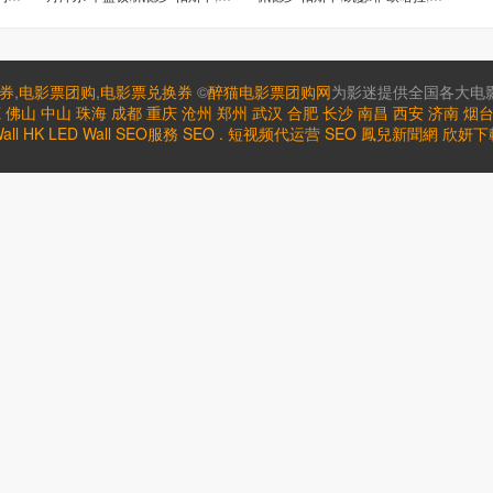
券
,
电影票团购
,
电影票兑换券
©
醉猫电影票团购网
为影迷提供全国各大电影
莞
佛山
中山
珠海
成都
重庆
沧州
郑州
武汉
合肥
长沙
南昌
西安
济南
烟
all HK
LED Wall
SEO服務
SEO
.
短视频代运营
SEO
鳳兒新聞網
欣妍下