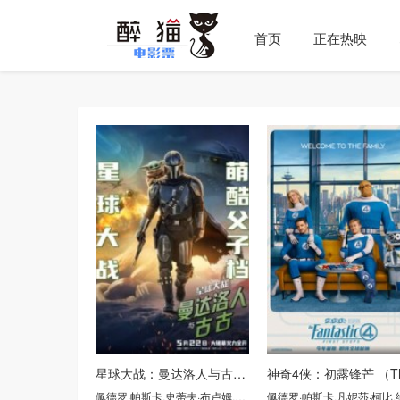
首页
正在热映
星球大战：曼达洛人与古古 （The Mandalorian & Grogu）
佩德罗·帕斯卡
,
史蒂夫·布卢姆
,
杰瑞米·艾伦·怀特
佩德罗·帕斯卡
,
西格妮·韦弗
,
凡妮莎·柯比
,
约瑟