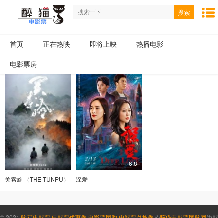
搜索
首页
正在热映
即将上映
热播电影
电影票房
6.8
关索岭 （THE TUNPU）
深爱
© 2021
购买电影票
,
电影票优惠券
,
电影票团购
,
电影票兑换券
©
醉猫电影票团购网
为影