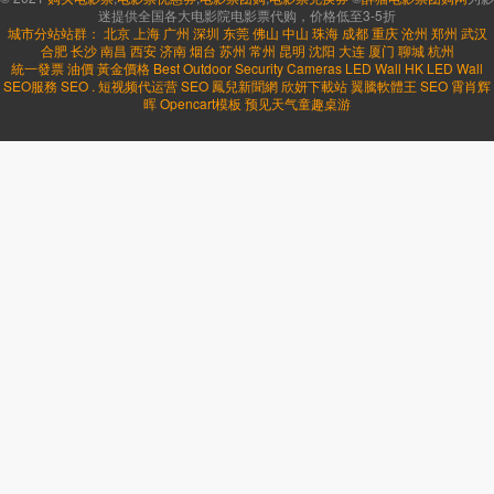
迷提供全国各大电影院电影票代购，价格低至3-5折
城市分站站群：
北京
上海
广州
深圳
东莞
佛山
中山
珠海
成都
重庆
沧州
郑州
武汉
合肥
长沙
南昌
西安
济南
烟台
苏州
常州
昆明
沈阳
大连
厦门
聊城
杭州
統一發票
油價
黃金價格
Best Outdoor Security Cameras
LED Wall HK
LED Wall
SEO服務
SEO
.
短视频代运营
SEO
鳳兒新聞網
欣妍下載站
翼騰軟體王
SEO
霄肖辉
晖
Opencart模板
预见天气
童趣桌游