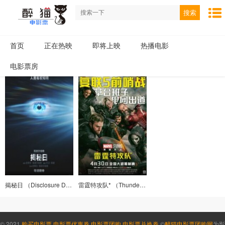
搜索
首页
正在热映
即将上映
热播电影
电影票房
揭秘日 （Disclosure Day）
雷霆特攻队* （Thunderbolts*）
© 2021
购买电影票
,
电影票优惠券
,
电影票团购
,
电影票兑换券
©
醉猫电影票团购网
为影