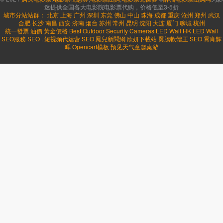
迷提供全国各大电影院电影票代购，价格低至3-5折
城市分站站群：
北京
上海
广州
深圳
东莞
佛山
中山
珠海
成都
重庆
沧州
郑州
武汉
合肥
长沙
南昌
西安
济南
烟台
苏州
常州
昆明
沈阳
大连
厦门
聊城
杭州
統一發票
油價
黃金價格
Best Outdoor Security Cameras
LED Wall HK
LED Wall
SEO服務
SEO
.
短视频代运营
SEO
鳳兒新聞網
欣妍下載站
翼騰軟體王
SEO
霄肖辉
晖
Opencart模板
预见天气
童趣桌游