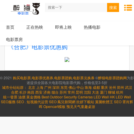
搜索
首页
正在热映
即将上映
热播电影
电影票房
《合肥》电影票优惠购
© 2021
购买电影票
,
电影票优惠券
,
电影票团购
,
电影票兑换券
©
醉猫电影票团购网
为影
迷提供全国各大电影院电影票代购，价格低至3-5折
城市分站站群：
北京
上海
广州
深圳
东莞
佛山
中山
珠海
成都
重庆
沧州
郑州
武汉
合肥
长沙
南昌
西安
济南
烟台
苏州
常州
昆明
沈阳
大连
厦门
聊城
杭州
統一發票
油價
黃金價格
Best Outdoor Security Cameras
LED Wall HK
LED Wall
SEO服務
SEO
.
短视频代运营
SEO
鳳兒新聞網
欣妍下載站
翼騰軟體王
SEO
霄肖辉
晖
Opencart模板
预见天气
童趣桌游