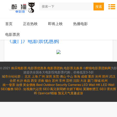
搜索
首页
正在热映
即将上映
热播电影
电影票房
《厦门》电影票优惠购
© 2021
购买电影票
,
电影票优惠券
,
电影票团购
,
电影票兑换券
©
醉猫电影票团购网
为影
迷提供全国各大电影院电影票代购，价格低至3-5折
城市分站站群：
北京
上海
广州
深圳
东莞
佛山
中山
珠海
成都
重庆
沧州
郑州
武汉
合肥
长沙
南昌
西安
济南
烟台
苏州
常州
昆明
沈阳
大连
厦门
聊城
杭州
統一發票
油價
黃金價格
Best Outdoor Security Cameras
LED Wall HK
LED Wall
SEO服務
SEO
.
短视频代运营
SEO
鳳兒新聞網
欣妍下載站
翼騰軟體王
SEO
霄肖辉
晖
Opencart模板
预见天气
童趣桌游