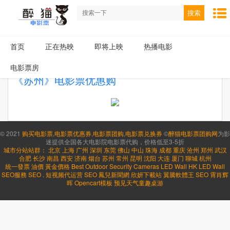
搜索
首页
正在热映
即将上映
热播电影
电影票房
《苏州》电影票优惠购
© 2021
购买电影票
,
电影票优惠券
,
电影票团购
,
电影票兑换券
©
醉猫电影票团购网
为影
迷提供全国各大电影院电影票代购，价格低至3-5折
城市分站站群：
北京
上海
广州
深圳
东莞
佛山
中山
珠海
成都
重庆
沧州
郑州
武汉
合肥
长沙
南昌
西安
济南
烟台
苏州
常州
昆明
沈阳
大连
厦门
聊城
杭州
統一發票
油價
黃金價格
Best Outdoor Security Cameras
LED Wall HK
LED Wall
SEO服務
SEO
.
短视频代运营
SEO
鳳兒新聞網
欣妍下載站
翼騰軟體王
SEO
霄肖辉
晖
Opencart模板
预见天气
童趣桌游