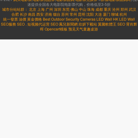
迷提供全国各大电影院电影票代购，价格低至3-5折
城市分站站群：
北京
上海
广州
深圳
东莞
佛山
中山
珠海
成都
重庆
沧州
郑州
武汉
合肥
长沙
南昌
西安
济南
烟台
苏州
常州
昆明
沈阳
大连
厦门
聊城
杭州
統一發票
油價
黃金價格
Best Outdoor Security Cameras
LED Wall HK
LED Wall
SEO服務
SEO
.
短视频代运营
SEO
鳳兒新聞網
欣妍下載站
翼騰軟體王
SEO
霄肖辉
晖
Opencart模板
预见天气
童趣桌游