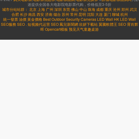
迷提供全国各大电影院电影票代购，价格低至3-5折
城市分站站群：
北京
上海
广州
深圳
东莞
佛山
中山
珠海
成都
重庆
沧州
郑州
武汉
合肥
长沙
南昌
西安
济南
烟台
苏州
常州
昆明
沈阳
大连
厦门
聊城
杭州
統一發票
油價
黃金價格
Best Outdoor Security Cameras
LED Wall HK
LED Wall
SEO服務
SEO
.
短视频代运营
SEO
鳳兒新聞網
欣妍下載站
翼騰軟體王
SEO
霄肖辉
晖
Opencart模板
预见天气
童趣桌游