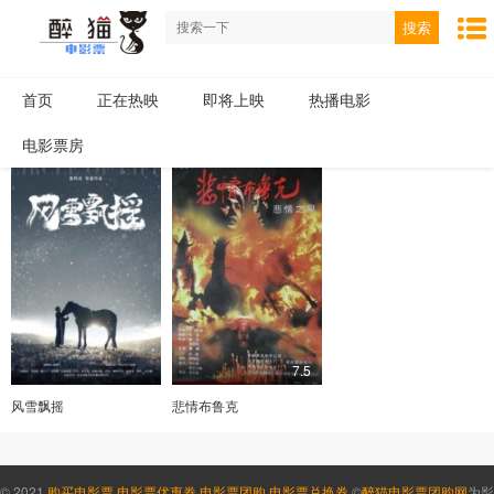
搜索
首页
正在热映
即将上映
热播电影
电影票房
7.5
风雪飘摇
悲情布鲁克
© 2021
购买电影票
,
电影票优惠券
,
电影票团购
,
电影票兑换券
©
醉猫电影票团购网
为影