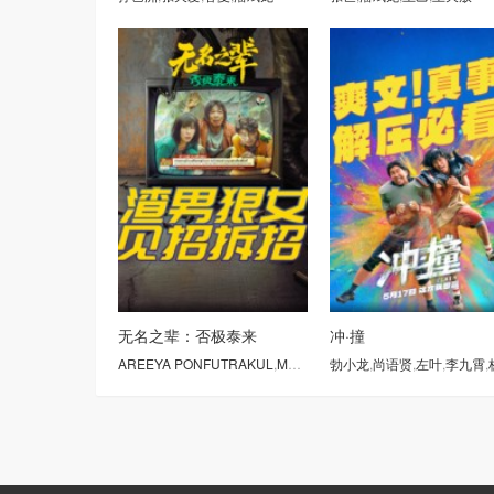
无名之辈：否极泰来
冲·撞
AREEYA PONFUTRAKUL
,
MARISA ANITA VAN DER WOUDE
勃小龙
,
尚语贤
,
左叶
,
李九霄
,
,
杨