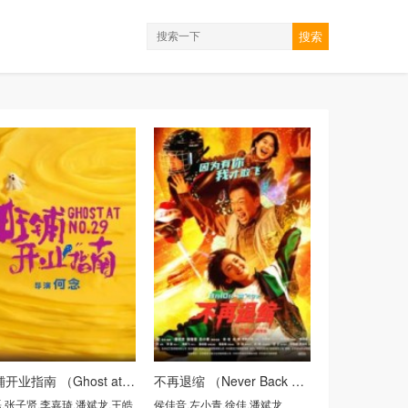
搜索
旺铺开业指南 （Ghost at No.29）
不再退缩 （Never Back Down）
磊
,
张子贤
,
李嘉琦
,
潘斌龙
,
王皓
侯佳音
,
左小青
,
徐佳
,
潘斌龙