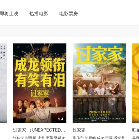
即将上映
热播电影
电影票房
9.4
过家家 （UNEXPECTED FAMILY）
过家家
张佳宁
,
彭昱畅
,
成龙
,
李萍
,
潘斌龙
张佳宁
,
彭昱畅
,
成龙
,
李萍
,
潘斌龙
吴