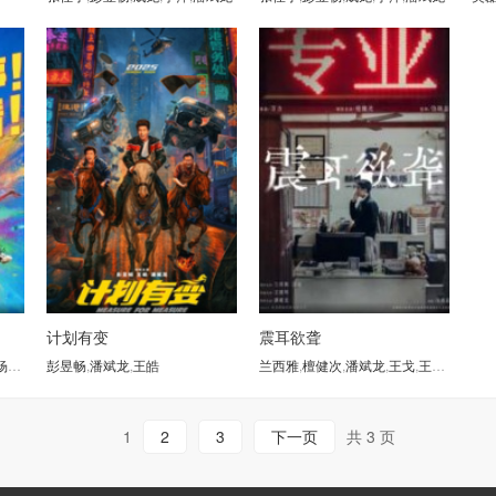
计划有变
震耳欲聋
NATHAMON NGAMKANOK
皓宇
,
梁超
彭昱畅
,
潘斌龙
,
潘斌龙
,
王千源
,
王皓
,
苏劲源
,
任素汐
,
薛闻君
,
国义骞
,
柏华力·莫高彼斯彻
兰西雅
,
檀健次
,
潘斌龙
,
潘斌龙
,
王戈
,
狮子侠
,
王砚辉
,
章宇
,
谢
1
2
3
下一页
共 3 页