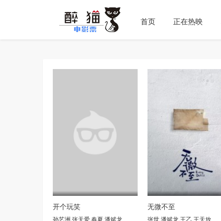
首页
正在热映
开个玩笑
无微不至
孙艺洲
,
张天爱
,
春夏
,
潘斌龙
张世
,
潘斌龙
,
王乙
,
王天放