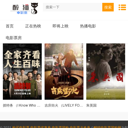
搜索
首页
正在热映
即将上映
热播电影
电影票房
抓特务 （I Know Who You Are）
吉庆街火 （LIVELY FOLK ART SREET）
朱英国
© 2021
购买电影票
,
电影票优惠券
,
电影票团购
,
电影票兑换券
©
醉猫电影票团购网
为影