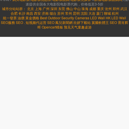
迷提供全国各大电影院电影票代购，价格低至3-5折
城市分站站群：
北京
上海
广州
深圳
东莞
佛山
中山
珠海
成都
重庆
沧州
郑州
武汉
合肥
长沙
南昌
西安
济南
烟台
苏州
常州
昆明
沈阳
大连
厦门
聊城
杭州
統一發票
油價
黃金價格
Best Outdoor Security Cameras
LED Wall HK
LED Wall
SEO服務
SEO
.
短视频代运营
SEO
鳳兒新聞網
欣妍下載站
翼騰軟體王
SEO
霄肖辉
晖
Opencart模板
预见天气
童趣桌游