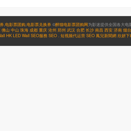
券
,
电影票团购
,
电影票兑换券
©
醉猫电影票团购网
为影迷提供全国各大电影
莞
佛山
中山
珠海
成都
重庆
沧州
郑州
武汉
合肥
长沙
南昌
西安
济南
烟
all HK
LED Wall
SEO服務
SEO
.
短视频代运营
SEO
鳳兒新聞網
欣妍下