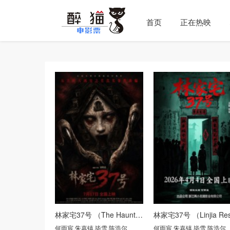
首页
正在热映
林家宅37号 （The Haunting at Lin FamiIy House 37）
何雨宸
,
朱嘉镇
,
毕雪
,
陈浩尔
何雨宸
,
朱嘉镇
,
毕雪
,
陈浩尔