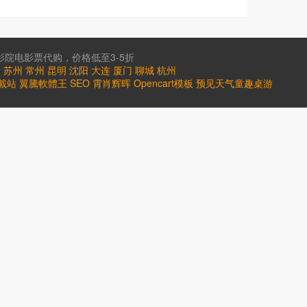
院电影票代购，价格低至3-5折
台
苏州
常州
昆明
沈阳
大连
厦门
聊城
杭州
載站
翼騰軟體王
SEO
霄肖辉晖
Opencart模板
预见天气
童趣桌游