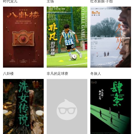
时代宠儿
主场
红衣新娘·子怨
八卦楼
非凡的足球赛
冬旅人