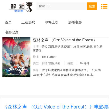
搜索
首页
正在热映
即将上映
热播电影
电影票房
森林之声 （Ozi: Voice of the Forest）
主演：
劳拉·邓恩
,
唐纳德·萨瑟兰
,
杰曼·翰苏
,
迪恩-查尔斯·
查普曼
导演：
Tim Harper
类型：
剧情,冒险,动画
英国
87分钟
简介：
由于印度尼西亚雨林遭遇森林砍伐，一只名为
Ozi的十几岁红毛猩猩在森林被烧毁后成了孤儿。
《森林之声 （Ozi: Voice of the Forest）》电