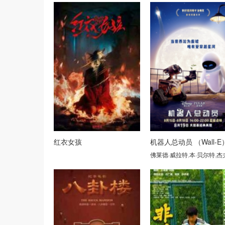
红衣女孩
机器人总动员 （Wall-E
佛莱德·威拉特
,
本·贝尔特
,
杰夫·