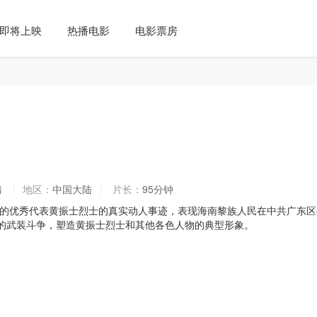
即将上映
热播电影
电影票房
情
地区：
中国大陆
片长：
95分钟
的优秀代表黄振士烈士的真实动人事迹，表现海南黎族人民在中共广东区
的武装斗争，塑造黄振士烈士和其他各色人物的典型形象。