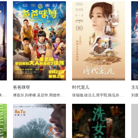
）
爸爸咪呀
时代宠儿
主
格尔林
傅首尔
,
艾丽莎·奈特
,
刘孝棣
,
西格妮·韦弗
,
吴启华
,
周德华
,
杨天睿
张瑞珈
,
沈瑞娜
,
徐洁儿
,
郭金豪
,
简宇熙
,
钱懿
,
陈泓亦
,
黄俊鹏
刘
,
齐