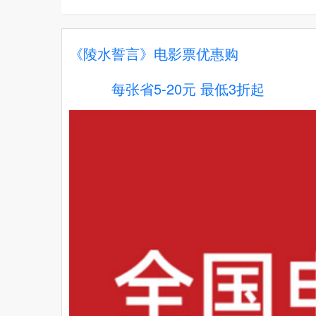
《陵水誓言》电影票优惠购
每张省5-20元 最低3折起