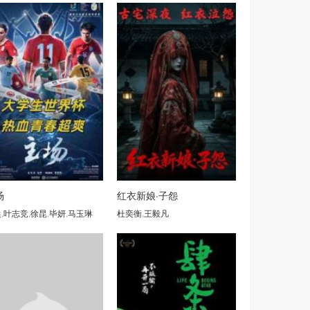
场
红衣新娘·子怨
晨
芳
,
叶志竞
,
徐昆
,
毕妍
,
马玉琳
杜奕衡
,
王毅凡